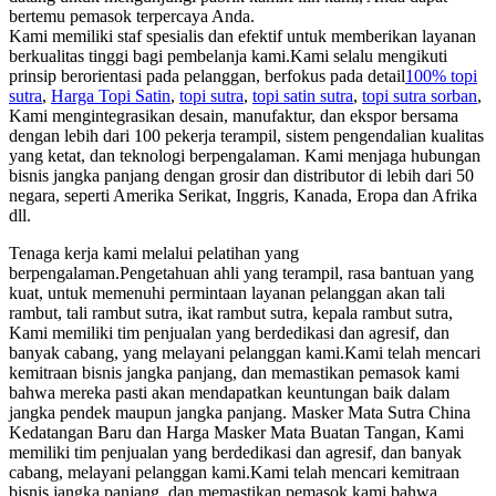
bertemu pemasok terpercaya Anda.
Kami memiliki staf spesialis dan efektif untuk memberikan layanan
berkualitas tinggi bagi pembelanja kami.Kami selalu mengikuti
prinsip berorientasi pada pelanggan, berfokus pada detail
100% topi
sutra
,
Harga Topi Satin
,
topi sutra
,
topi satin sutra
,
topi sutra sorban
,
Kami mengintegrasikan desain, manufaktur, dan ekspor bersama
dengan lebih dari 100 pekerja terampil, sistem pengendalian kualitas
yang ketat, dan teknologi berpengalaman. Kami menjaga hubungan
bisnis jangka panjang dengan grosir dan distributor di lebih dari 50
negara, seperti Amerika Serikat, Inggris, Kanada, Eropa dan Afrika
dll.
Tenaga kerja kami melalui pelatihan yang
berpengalaman.Pengetahuan ahli yang terampil, rasa bantuan yang
kuat, untuk memenuhi permintaan layanan pelanggan akan tali
rambut, tali rambut sutra, ikat rambut sutra, kepala rambut sutra,
Kami memiliki tim penjualan yang berdedikasi dan agresif, dan
banyak cabang, yang melayani pelanggan kami.Kami telah mencari
kemitraan bisnis jangka panjang, dan memastikan pemasok kami
bahwa mereka pasti akan mendapatkan keuntungan baik dalam
jangka pendek maupun jangka panjang. Masker Mata Sutra China
Kedatangan Baru dan Harga Masker Mata Buatan Tangan, Kami
memiliki tim penjualan yang berdedikasi dan agresif, dan banyak
cabang, melayani pelanggan kami.Kami telah mencari kemitraan
bisnis jangka panjang, dan memastikan pemasok kami bahwa