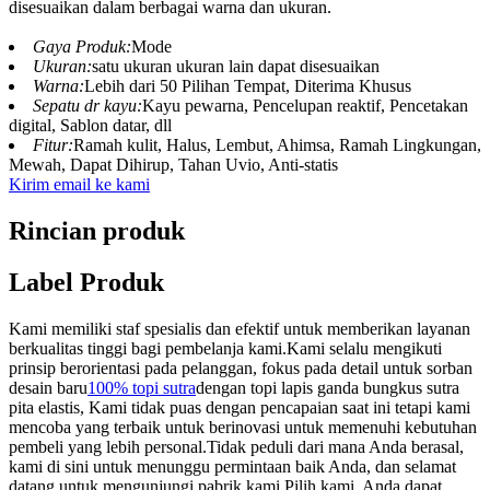
disesuaikan dalam berbagai warna dan ukuran.
Gaya Produk:
Mode
Ukuran:
satu ukuran ukuran lain dapat disesuaikan
Warna:
Lebih dari 50 Pilihan Tempat, Diterima Khusus
Sepatu dr kayu:
Kayu pewarna, Pencelupan reaktif, Pencetakan
digital, Sablon datar, dll
Fitur:
Ramah kulit, Halus, Lembut, Ahimsa, Ramah Lingkungan,
Mewah, Dapat Dihirup, Tahan Uvio, Anti-statis
Kirim email ke kami
Rincian produk
Label Produk
Kami memiliki staf spesialis dan efektif untuk memberikan layanan
berkualitas tinggi bagi pembelanja kami.Kami selalu mengikuti
prinsip berorientasi pada pelanggan, fokus pada detail untuk sorban
desain baru
100% topi sutra
dengan topi lapis ganda bungkus sutra
pita elastis, Kami tidak puas dengan pencapaian saat ini tetapi kami
mencoba yang terbaik untuk berinovasi untuk memenuhi kebutuhan
pembeli yang lebih personal.Tidak peduli dari mana Anda berasal,
kami di sini untuk menunggu permintaan baik Anda, dan selamat
datang untuk mengunjungi pabrik kami.Pilih kami, Anda dapat