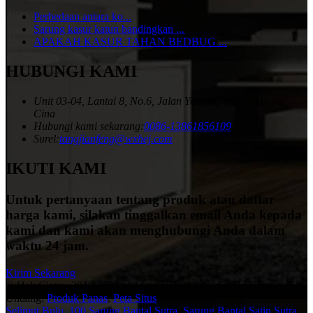
Perbedaan antara ko...
Sarung kasur katun bandingkan ...
APAKAH KASUR TAHAN BEDBUG ...
HUBUNGI KAMI
Unit 03-04, Lantai 8, No.6, Jalan Yonghe, Wuxi, Jiangsu,
Cina
Hubungi kami sekarang:
0086-13861856109
Surel:
tangjianfeng@wxhej.com
IKUTI KAMI
Untuk pertanyaan tentang produk atau daftar
harga kami, silakan tinggalkan email Anda kepada
kami dan kami akan menghubungi Anda dalam
waktu 24 jam.
Kirim Sekarang
© Hak Cipta - 2010-2023 : Semua Hak Dilindungi Undang-
Undang.
Produk Panas
,
Peta Situs
Selimut Bulu
,
100 Sarung Bantal Sutra
,
Sarung Bantal Satin Sutra
,