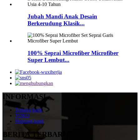
Jubah Mandi Anak Desain
Berkerudung Klasik...
100% Seprai Microfiber Microfiber
Super Lembut...
INFORMASI
Tentang kami
TOKO
Hubungi kami
BERITA TERBARU