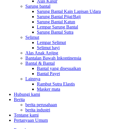
Alas Kasur
Sarung bantal
Sarung Bantal Kain Lapisan Udara
Sarung Bantal Pijat/Baji
Sarung Bantal Katun
Lempar Sarung Bantal
Sarung Bantal Sutra
Selimut
Lempar Selimut
Selimut bayi
Alas Anak Anjing
Bantalan Bawah Inkontinensia
Bantal & Bantal
Bantal yang disesuaikan
Bantal Payet
Lainnya
Rambut Sutra Elastis
Masker mata
Hubungi kami
Berita
berita perusahaan
berita industri
Tentang kami
Pertanyaan Umum