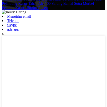
Pelindung Kasur Tahan Air
,
100 Sarung Bantal Sutra Murbei
,
Penutup Kasur Ukuran Queen
,
Mengirim email
Telepon
Skype
ada apa
x