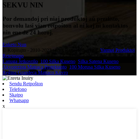
SEKVU NIN
Por demandoj pri niaj produktoj aŭ prezlisto,
bonvolu lasi vian retpoŝton al ni kaj ni kontaktos
nin ene de 24 horoj.
Enketo Nun
© Kopirajto - 2010-2023 : Ĉiuj Rajtoj Rezervitaj.
Varmaj Produktoj
,
Retejmapo
Lanuga Ĵetkovrilo
,
100 Silka Kuseno
,
Silka Satena Kuseno
,
Akvorezista Matraca Protektanto
,
100 Morusa Silka Kuseno
,
Reĝina Grandeca Matraco Kovro
,
Sendu Retpoŝton
Telefono
Skajpo
Whatsapp
x