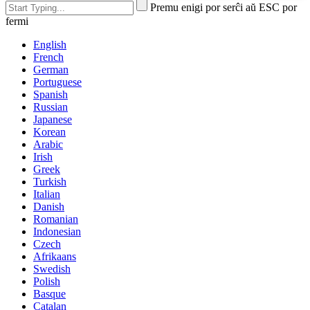
Premu enigi por serĉi aŭ ESC por
fermi
English
French
German
Portuguese
Spanish
Russian
Japanese
Korean
Arabic
Irish
Greek
Turkish
Italian
Danish
Romanian
Indonesian
Czech
Afrikaans
Swedish
Polish
Basque
Catalan