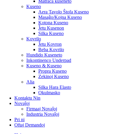
Matraca kuseneto
Kuseno
Aera Tavolo Ŝtofa Kuseno
Masaĝo/Kojna Kuseno
Kotona Kuseno
Ĵetu Kusenon
Silka Kuseno
Kovrilo
Ĵetu Kovron
Beba Kovrilo
Hundido Kuseneto
Inkontinenco Underpad
Kuseno & Kuseno
Propra Kuseno
Zekinoj Kuseno
Alia
Silka Hara Elasto
Okulmasko
Kontaktu Nin
Novaĵoj
Firmaaj Novaĵoj
Industria Novaĵoj
Pri ni
Oftaj Demandoj