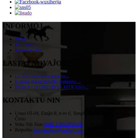
INFORMOJ
Pri ni
BUTIKO
Kontaktu Nin
LASTAJ NOVAĴOJ
La diferenco inter pura ko...
Kotona matrackovrilo komparu ...
ESTAS LITORESISTA MTRASO...
KONTAKTU NIN
Unuo 03-04, Etaĝo 8, n-ro 6, Yonghe Road, Wuxi, Jiangsu,
Ĉinio
Voku Nin Nun:
0086-13861856109
Retpoŝto:
tangjianfeng@wxhej.com