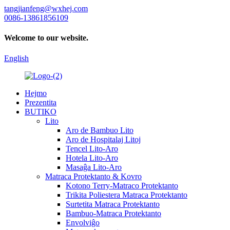
tangjianfeng@wxhej.com
0086-13861856109
Welcome to our website.
English
Hejmo
Prezentita
BUTIKO
Lito
Aro de Bambuo Lito
Aro de Hospitalaj Litoj
Tencel Lito-Aro
Hotela Lito-Aro
Masaĝa Lito-Aro
Matraca Protektanto & Kovro
Kotono Terry-Matraco Protektanto
Trikita Poliestera Matraca Protektanto
Surtetita Matraca Protektanto
Bambuo-Matraca Protektanto
Envolviĝo