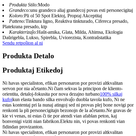
Produkta Stilo:
Modo
Grandeco:
unu grandeco aliaj grandecoj povas esti personecigitaj
Koloro:
Pli ol 50 Spot Elektoj, Propraj Akceptitaj
Patteno:
Tinktura ligno, Reaktiva tinkturado, Cifereca presado,
Platekrana presado, ktp
Karakterizaĵo:
Haŭt-amika, Glata, Milda, Ahimsa, Ekologia
Daŭrigebla, Lukso, Spirebla, Uviorezista, Kontraŭstatika
Sendu retpoŝton al ni
Produkta Detalo
Produktaj Etikedoj
Ni havas specialiston, efikan personaron por provizi altkvalitan
servon por nia aĉetanto.Ni ĉiam sekvas la principon de kliento-
orientita, detaloj-fokusita por nova dezajno turbano
100% silkaj
kufoj
kun elasta bando silka envolvaĵo duobla tavola kufo, Ni ne
estas kontentaj pri la nunaj atingoj sed ni provas plej bone novigi por
renkonti la pli personecigitajn bezonojn de la aĉetanto.Ne gravas de
kie vi venas, ni estas ĉi tie por atendi vian afablan peton, kaj
bonvenigi viziti nian fabrikon.Elektu nin, vi povas renkonti vian
fidindan provizanton.
Ni havas specialiston, efikan personaron por provizi altkvalitan