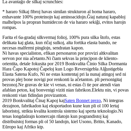
La avantaĝo de silkaj scrunchies:
* hararo Silkaj fibroj havas similan strukturon al homa hararo,
enhavante 100% proteinojn kaj aminoacidojn.Ĝiaj naturaj kapabloj
malhelpos la propran humidecon de via hararo sekiĝi, evitos harojn
rompas.
Farita el 6a-gradaj silkvermaj folioj, 100% pura silka ŝtofo, estas
delikata kaj glata, kun riĉaj sulkoj, alta fortika elasta bando, ne
necesas malfermi pinglojn, sendratan kapon.
Ni havas specialiston, efikan personaron por provizi altkvalitan
servon por nia aĉetanto.Ni ĉiam sekvas la principon de kliento-
orientita, detale fokusita por 2019 Bonkvalita Ĉinio Silka Dormanta
Hara Ĉapo Kapotoj Ĉapeloj kun Logo Reversigebla Alĝustigebla
Elasta Satena Kufo, Ni ne estas kontentaj pri la nunaj atingoj sed ni
provas plej bone novigi por renkonti la aĉetanton. pli personigitaj
bezonoj.Ne gravas de kie vi venas, ni estas ĉi tie por atendi vian
afablan peton, kaj bonvenigi viziti nian fabrikon.Elektu nin, vi povas
renkonti vian fidindan provizanton.
2019 Bonkvalitaj Ĉinaj Kapoj kaj
Saten Bonnet prezo
, Ni integras
dezajnon, fabrikadon kaj eksportadon kune kun pli ol 100 lertaj
laboristoj, strikta kvalita kontrola sistemo kaj sperta teknologio.Ni
tenas longdaŭrajn komercajn rilatojn kun pograndistoj kaj
distribuistoj formas pli ol 50 landojn, kiel Usono, Britio, Kanado,
Eŭropo kaj Afriko ktp.