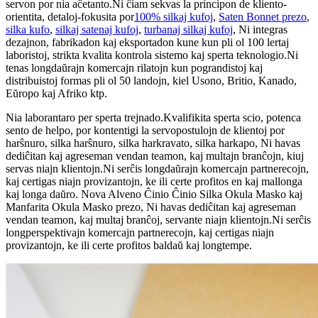
servon por nia aĉetanto.Ni ĉiam sekvas la principon de kliento-
orientita, detaloj-fokusita por
100% silkaj kufoj
,
Saten Bonnet prezo
,
silka kufo
,
silkaj satenaj kufoj
,
turbanaj silkaj kufoj
, Ni integras
dezajnon, fabrikadon kaj eksportadon kune kun pli ol 100 lertaj
laboristoj, strikta kvalita kontrola sistemo kaj sperta teknologio.Ni
tenas longdaŭrajn komercajn rilatojn kun pograndistoj kaj
distribuistoj formas pli ol 50 landojn, kiel Usono, Britio, Kanado,
Eŭropo kaj Afriko ktp.
Nia laborantaro per sperta trejnado.Kvalifikita sperta scio, potenca
sento de helpo, por kontentigi la servopostulojn de klientoj por
harŝnuro, silka harŝnuro, silka harkravato, silka harkapo, Ni havas
dediĉitan kaj agreseman vendan teamon, kaj multajn branĉojn, kiuj
servas niajn klientojn.Ni serĉis longdaŭrajn komercajn partnerecojn,
kaj certigas niajn provizantojn, ke ili certe profitos en kaj mallonga
kaj longa daŭro. Nova Alveno Ĉinio Ĉinio Silka Okula Masko kaj
Manfarita Okula Masko prezo, Ni havas dediĉitan kaj agreseman
vendan teamon, kaj multaj branĉoj, servante niajn klientojn.Ni serĉis
longperspektivajn komercajn partnerecojn, kaj certigas niajn
provizantojn, ke ili certe profitos baldaŭ kaj longtempe.