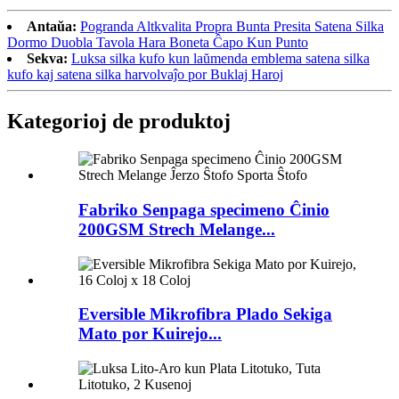
Antaŭa:
Pogranda Altkvalita Propra Bunta Presita Satena Silka
Dormo Duobla Tavola Hara Boneta Ĉapo Kun Punto
Sekva:
Luksa silka kufo kun laŭmenda emblema satena silka
kufo kaj satena silka harvolvaĵo por Buklaj Haroj
Kategorioj de produktoj
Fabriko Senpaga specimeno Ĉinio
200GSM Strech Melange...
Eversible Mikrofibra Plado Sekiga
Mato por Kuirejo...