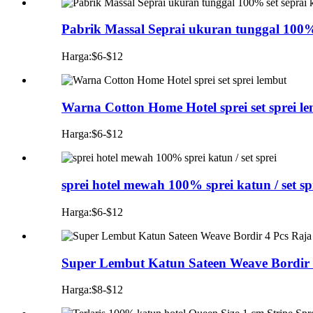
Pabrik Massal Seprai ukuran tunggal 100%
Harga:$6-$12
Warna Cotton Home Hotel sprei set sprei l
Harga:$6-$12
sprei hotel mewah 100% sprei katun / set sp
Harga:$6-$12
Super Lembut Katun Sateen Weave Bordir 4
Harga:$8-$12