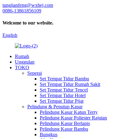
tangjianfeng@wxhej.com
0086-13861856109
Welcome to our website.
English
Rumah
Unggulan
TOKO
Seperai
Set Tempat Tidur Bambu
Set Tempat Tidur Rumah Sakit
Set Tempat Tidur Tencel
Set Tempat Tidur Hotel
Set Tempat Tidur Pijat
Pelindung & Penutup Kasur
Pelindung Kasur Katun Terry
Pelindung Kasur Poliester Rajutan
Pelindung Kasur Berlapis
Pelindung Kasur Bambu
Bungkus