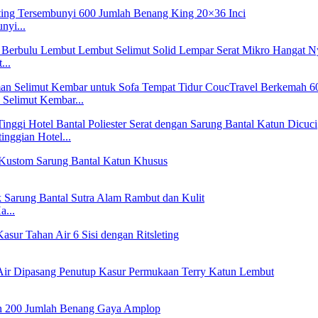
nyi...
...
Selimut Kembar...
nggian Hotel...
a...