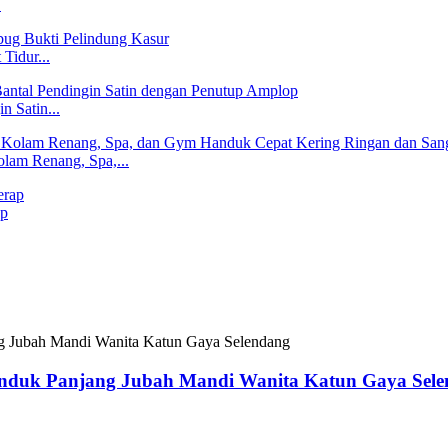
.
Tidur...
n Satin...
am Renang, Spa,...
ap
anduk Panjang Jubah Mandi Wanita Katun Gaya Sel