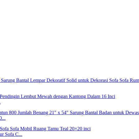
.
...
r Sofa C...