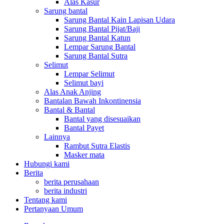
Alas Kasur
Sarung bantal
Sarung Bantal Kain Lapisan Udara
Sarung Bantal Pijat/Baji
Sarung Bantal Katun
Lempar Sarung Bantal
Sarung Bantal Sutra
Selimut
Lempar Selimut
Selimut bayi
Alas Anak Anjing
Bantalan Bawah Inkontinensia
Bantal & Bantal
Bantal yang disesuaikan
Bantal Payet
Lainnya
Rambut Sutra Elastis
Masker mata
Hubungi kami
Berita
berita perusahaan
berita industri
Tentang kami
Pertanyaan Umum