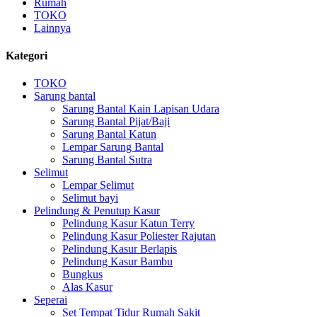
Rumah
TOKO
Lainnya
Kategori
TOKO
Sarung bantal
Sarung Bantal Kain Lapisan Udara
Sarung Bantal Pijat/Baji
Sarung Bantal Katun
Lempar Sarung Bantal
Sarung Bantal Sutra
Selimut
Lempar Selimut
Selimut bayi
Pelindung & Penutup Kasur
Pelindung Kasur Katun Terry
Pelindung Kasur Poliester Rajutan
Pelindung Kasur Berlapis
Pelindung Kasur Bambu
Bungkus
Alas Kasur
Seperai
Set Tempat Tidur Rumah Sakit