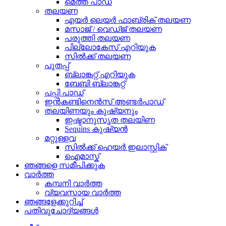
മെത്ത പാഡ്
തലയണ
എയർ ലെയർ ഫാബ്രിക് തലയണ
മസാജ് / വെഡ്ജ് തലയണ
പരുത്തി തലയണ
പില്ലോകേസ് എറിയുക
സിൽക്ക് തലയണ
പുതപ്പ്
ബ്ലാങ്കറ്റ് എറിയുക
ബേബി ബ്ലാങ്കറ്റ്
പപ്പി പാഡ്
ഇൻകണ്ടിനെൻസ് അണ്ടർപാഡ്
തലയിണയും കുഷ്യനും
ഇഷ്ടാനുസൃത തലയിണ
Sequins കുഷ്യൻ
മറ്റുള്ളവ
സിൽക്ക് ഹെയർ ഇലാസ്റ്റിക്
ഐമാസ്ക്
ഞങ്ങളെ സമീപിക്കുക
വാർത്ത
കമ്പനി വാർത്ത
വ്യവസായ വാർത്ത
ഞങ്ങളേക്കുറിച്ച്
പതിവുചോദ്യങ്ങൾ