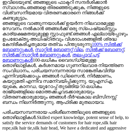
ഇവിടെയുണ്ട്, ഞങ്ങളുടെ ഫാക്ടറി സന്ദർശിക്കാൻ
സ്വാഗതം.ഞങ്ങളെ തിരഞ്ഞെടുക്കുക, നിങ്ങളുടെ
വിശ്വസനീയമായ വിതരണക്കാരനെ നിങ്ങൾക്ക്
കണ്ടുമുട്ടാം.
ഞങ്ങളുടെ വാങ്ങുന്നയാൾക്ക് ഉയർന്ന നിലവാരമുള്ള
സേവനം നൽകാൻ ഞങ്ങൾക്ക് ഒരു സ്പെഷ്യലിസ്റ്റും
കാര്യക്ഷമതയുമുള്ള സ്റ്റാഫുണ്ട്.ഞങ്ങൾ എല്ലായ്‌പ്പോഴും
ഉപഭോക്തൃ-അധിഷ്‌ഠിതവും വിശദാംശങ്ങളിൽ ശ്രദ്ധ
കേന്ദ്രീകരിച്ചതുമായ തത്വം പിന്തുടരുന്നു
100% സിൽക്ക്
ബോണറ്റുകൾ
,
സാറ്റിൻ ബോണറ്റ് വില
,
സിൽക്ക് ബോണറ്റ്
,
സിൽക്ക് സാറ്റിൻ ബോണറ്റുകൾ
,
തലപ്പാവ് പട്ട്
ബോണറ്റുകൾ
100-ലധികം വൈദഗ്‌ധ്യമുള്ള
തൊഴിലാളികൾ, കർശനമായ ഗുണനിലവാര നിയന്ത്രണ
സംവിധാനം, പരിചയസമ്പന്നരായ സാങ്കേതികവിദ്യ
എന്നിവയ്‌ക്കൊപ്പം ഞങ്ങൾ ഡിസൈൻ, നിർമ്മാണം,
കയറ്റുമതി എന്നിവ സമന്വയിപ്പിക്കുന്നു. യുഎസ്എ,
യുകെ, കാനഡ, യൂറോപ്പ് തുടങ്ങിയ 50-ലധികം
രാജ്യങ്ങളിലെ മൊത്തക്കച്ചവടക്കാരുമായും
വിതരണക്കാരുമായും ഞങ്ങൾ ദീർഘകാല ബിസിനസ്സ്
ബന്ധം നിലനിർത്തുന്നു. ആഫ്രിക്ക മുതലായവ.
പരിചയസമ്പന്നരായ പരിശീലനത്തിലൂടെ ഞങ്ങളുടെ
തൊഴിലാളികൾ.Skilled expert knowledge, potent sense of help, to
satisfy the service demands of customers for hair rope,silk hair
rope,silk hair tie,silk hair head, We have a dedicated and aggressive