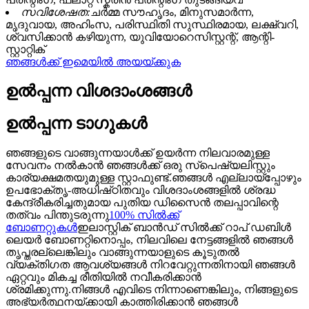
സവിശേഷത:
ചർമ്മ സൗഹൃദം, മിനുസമാർന്ന,
മൃദുവായ, അഹിംസ, പരിസ്ഥിതി സുസ്ഥിരമായ, ലക്ഷ്വറി,
ശ്വസിക്കാൻ കഴിയുന്ന, യുവിയോറെസിസ്റ്റന്റ്, ആന്റി-
സ്റ്റാറ്റിക്
ഞങ്ങൾക്ക് ഇമെയിൽ അയയ്ക്കുക
ഉൽപ്പന്ന വിശദാംശങ്ങൾ
ഉൽപ്പന്ന ടാഗുകൾ
ഞങ്ങളുടെ വാങ്ങുന്നയാൾക്ക് ഉയർന്ന നിലവാരമുള്ള
സേവനം നൽകാൻ ഞങ്ങൾക്ക് ഒരു സ്പെഷ്യലിസ്റ്റും
കാര്യക്ഷമതയുമുള്ള സ്റ്റാഫുണ്ട്.ഞങ്ങൾ എല്ലായ്പ്പോഴും
ഉപഭോക്തൃ-അധിഷ്‌ഠിതവും വിശദാംശങ്ങളിൽ ശ്രദ്ധ
കേന്ദ്രീകരിച്ചതുമായ പുതിയ ഡിസൈൻ തലപ്പാവിന്റെ
തത്വം പിന്തുടരുന്നു
100% സിൽക്ക്
ബോണറ്റുകൾ
ഇലാസ്റ്റിക് ബാൻഡ് സിൽക്ക് റാപ് ഡബിൾ
ലെയർ ബോണറ്റിനൊപ്പം, നിലവിലെ നേട്ടങ്ങളിൽ ഞങ്ങൾ
തൃപ്തരല്ലെങ്കിലും വാങ്ങുന്നയാളുടെ കൂടുതൽ
വ്യക്തിഗത ആവശ്യങ്ങൾ നിറവേറ്റുന്നതിനായി ഞങ്ങൾ
ഏറ്റവും മികച്ച രീതിയിൽ നവീകരിക്കാൻ
ശ്രമിക്കുന്നു.നിങ്ങൾ എവിടെ നിന്നാണെങ്കിലും, നിങ്ങളുടെ
അഭ്യർത്ഥനയ്ക്കായി കാത്തിരിക്കാൻ ഞങ്ങൾ