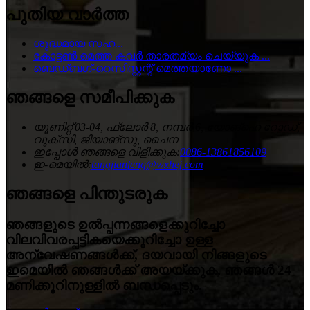
പുതിയ വാർത്ത
ശുദ്ധമായ സഹ...
കോട്ടൺ മെത്ത കവർ താരതമ്യം ചെയ്യുക ...
ബെഡ്ബഗ്-റെസിസ്റ്റന്റ് മെത്തയാണോ ...
ഞങ്ങളെ സമീപിക്കുക
യൂണിറ്റ് 03-04, ഫ്ലോർ 8, നമ്പർ 6, യോങ്ഹെ റോഡ്,
വുക്സി, ജിയാങ്‌സു, ചൈന
ഇപ്പോൾ ഞങ്ങളെ വിളിക്കുക:
0086-13861856109
ഇ-മെയിൽ:
tangjianfeng@wxhej.com
ഞങ്ങളെ പിന്തുടരുക
ഞങ്ങളുടെ ഉൽപ്പന്നങ്ങളെക്കുറിച്ചോ
വിലവിവരപ്പട്ടികയെക്കുറിച്ചോ ഉള്ള
അന്വേഷണങ്ങൾക്ക്, ദയവായി നിങ്ങളുടെ
ഇമെയിൽ ഞങ്ങൾക്ക് അയയ്ക്കുക, ഞങ്ങൾ 24
മണിക്കൂറിനുള്ളിൽ ബന്ധപ്പെടും.