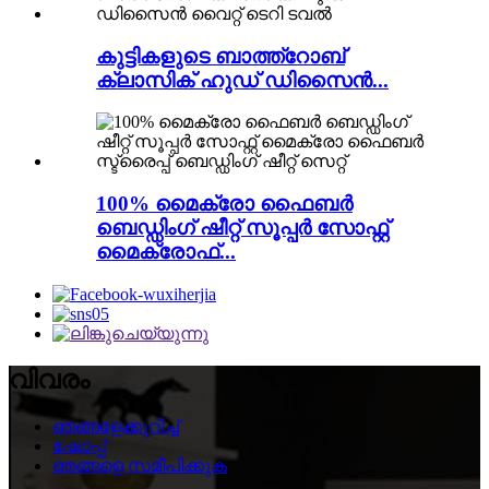
കുട്ടികളുടെ ബാത്ത്‌റോബ്
ക്ലാസിക് ഹുഡ് ഡിസൈൻ...
100% മൈക്രോ ഫൈബർ
ബെഡ്ഡിംഗ് ഷീറ്റ് സൂപ്പർ സോഫ്റ്റ്
മൈക്രോഫ്...
വിവരം
ഞങ്ങളേക്കുറിച്ച്
ഷോപ്പ്
ഞങ്ങളെ സമീപിക്കുക