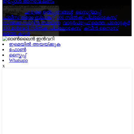
ഇപ്പോൾ അന്വേഷണം
© പകർപ്പവകാശം - 2010-2023 : എല്ലാ അവകാശങ്ങളും
നിക്ഷിപ്തം.
ചൂടുള്ള ഉൽപ്പന്നങ്ങൾ
,
സൈറ്റ്മാപ്പ്
ഫ്ലീസ് ത്രോ ബ്ലാങ്കറ്റ്
,
100 സിൽക്ക് പില്ലോകേസ്
,
സിൽക്ക് സാറ്റിൻ തലയണ
,
വാട്ടർപ്രൂഫ് മെത്ത പ്രൊട്ടക്ടർ
,
100 മൾബറി സിൽക്ക് പില്ലോകേസ്
,
ക്വീൻ സൈസ്
മെത്ത കവർ
,
ഇമെയിൽ അയയ്ക്കുക
ഫോൺ
സ്കൈപ്പ്
Whatsapp
x