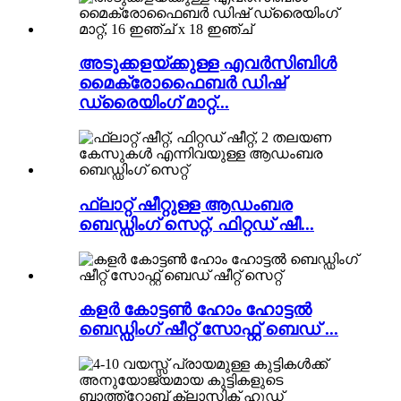
അടുക്കളയ്ക്കുള്ള എവർസിബിൾ
മൈക്രോഫൈബർ ഡിഷ്
ഡ്രൈയിംഗ് മാറ്റ്...
ഫ്ലാറ്റ് ഷീറ്റുള്ള ആഡംബര
ബെഡ്ഡിംഗ് സെറ്റ്, ഫിറ്റഡ് ഷീ...
കളർ കോട്ടൺ ഹോം ഹോട്ടൽ
ബെഡ്ഡിംഗ് ഷീറ്റ് സോഫ്റ്റ് ബെഡ് ...