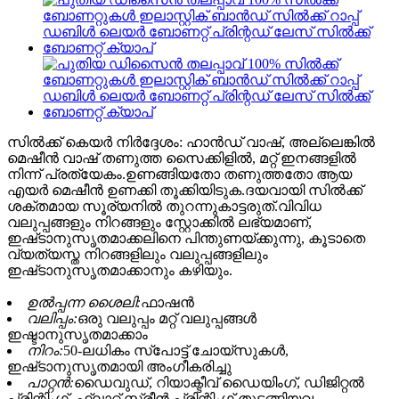
സിൽക്ക് കെയർ നിർദ്ദേശം: ഹാൻഡ് വാഷ്, അല്ലെങ്കിൽ
മെഷീൻ വാഷ് തണുത്ത സൈക്കിളിൽ, മറ്റ് ഇനങ്ങളിൽ
നിന്ന് പ്രത്യേകം.ഉണങ്ങിയതോ തണുത്തതോ ആയ
എയർ മെഷീൻ ഉണക്കി തൂക്കിയിടുക.ദയവായി സിൽക്ക്
ശക്തമായ സൂര്യനിൽ തുറന്നുകാട്ടരുത്.വിവിധ
വലുപ്പങ്ങളും നിറങ്ങളും സ്റ്റോക്കിൽ ലഭ്യമാണ്,
ഇഷ്‌ടാനുസൃതമാക്കലിനെ പിന്തുണയ്‌ക്കുന്നു, കൂടാതെ
വ്യത്യസ്ത നിറങ്ങളിലും വലുപ്പങ്ങളിലും
ഇഷ്‌ടാനുസൃതമാക്കാനും കഴിയും.
ഉൽപ്പന്ന ശൈലി:
ഫാഷൻ
വലിപ്പം:
ഒരു വലുപ്പം മറ്റ് വലുപ്പങ്ങൾ
ഇഷ്ടാനുസൃതമാക്കാം
നിറം:
50-ലധികം സ്പോട്ട് ചോയ്‌സുകൾ,
ഇഷ്‌ടാനുസൃതമായി അംഗീകരിച്ചു
പാറ്റൻ:
ഡൈവുഡ്, റിയാക്ടീവ് ഡൈയിംഗ്, ഡിജിറ്റൽ
പ്രിന്റിംഗ്, ഫ്ലാറ്റ് സ്ക്രീൻ പ്രിന്റിംഗ് തുടങ്ങിയവ