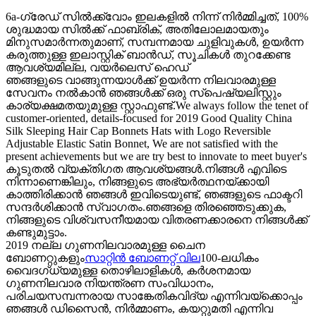
6a-ഗ്രേഡ് സിൽക്ക്‌വോം ഇലകളിൽ നിന്ന് നിർമ്മിച്ചത്, 100%
ശുദ്ധമായ സിൽക്ക് ഫാബ്രിക്, അതിലോലമായതും
മിനുസമാർന്നതുമാണ്, സമ്പന്നമായ ചുളിവുകൾ, ഉയർന്ന
കരുത്തുള്ള ഇലാസ്റ്റിക് ബാൻഡ്, സൂചികൾ തുറക്കേണ്ട
ആവശ്യമില്ല, വയർലെസ് ഹെഡ്
ഞങ്ങളുടെ വാങ്ങുന്നയാൾക്ക് ഉയർന്ന നിലവാരമുള്ള
സേവനം നൽകാൻ ഞങ്ങൾക്ക് ഒരു സ്പെഷ്യലിസ്റ്റും
കാര്യക്ഷമതയുമുള്ള സ്റ്റാഫുണ്ട്.We always follow the tenet of
customer-oriented, details-focused for 2019 Good Quality China
Silk Sleeping Hair Cap Bonnets Hats with Logo Reversible
Adjustable Elastic Satin Bonnet, We are not satisfied with the
present achievements but we are try best to innovate to meet buyer's
കൂടുതൽ വ്യക്തിഗത ആവശ്യങ്ങൾ.നിങ്ങൾ എവിടെ
നിന്നാണെങ്കിലും, നിങ്ങളുടെ അഭ്യർത്ഥനയ്ക്കായി
കാത്തിരിക്കാൻ ഞങ്ങൾ ഇവിടെയുണ്ട്, ഞങ്ങളുടെ ഫാക്ടറി
സന്ദർശിക്കാൻ സ്വാഗതം.ഞങ്ങളെ തിരഞ്ഞെടുക്കുക,
നിങ്ങളുടെ വിശ്വസനീയമായ വിതരണക്കാരനെ നിങ്ങൾക്ക്
കണ്ടുമുട്ടാം.
2019 നല്ല ഗുണനിലവാരമുള്ള ചൈന
ബോണറ്റുകളും
സാറ്റിൻ ബോണറ്റ് വില
100-ലധികം
വൈദഗ്‌ധ്യമുള്ള തൊഴിലാളികൾ, കർശനമായ
ഗുണനിലവാര നിയന്ത്രണ സംവിധാനം,
പരിചയസമ്പന്നരായ സാങ്കേതികവിദ്യ എന്നിവയ്‌ക്കൊപ്പം
ഞങ്ങൾ ഡിസൈൻ, നിർമ്മാണം, കയറ്റുമതി എന്നിവ