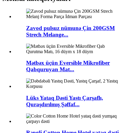
Zavod pulsuz nümunə Çin 200GSM
Strech Melange...
Mətbəx üçün Eversible Mikrofiber
Qabquruyan Mat...
Lüks Yataq Dəsti Yastı Çarşaflı,
Quraşdırılmış Şəffaf...
Rəngli Cotton Home Hotel yataq dəsti