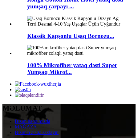
yumşaq çarpayı ...
Klassik Kapşonlu Uşaq Bornozu...
100% Mikrofiber yataq dəsti Super
Yumşaq Mikrof...
MƏLUMAT
Bizim haqqımızda
MAĞAZA
Bizimlə əlaqə saxlayın