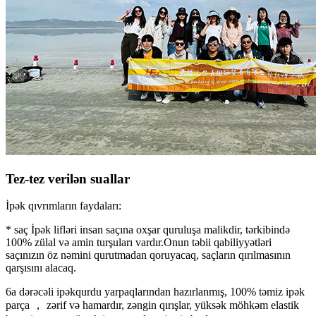
Tez-tez verilən suallar
İpək qıvrımların faydaları:
* saç İpək lifləri insan saçına oxşar quruluşa malikdir, tərkibində
100% zülal və amin turşuları vardır.Onun təbii qabiliyyətləri
saçınızın öz nəmini qurutmadan qoruyacaq, saçların qırılmasının
qarşısını alacaq.
6a dərəcəli ipəkqurdu yarpaqlarından hazırlanmış, 100% təmiz ipək
parça ， zərif və hamardır, zəngin qırışlar, yüksək möhkəm elastik