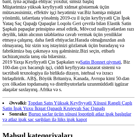
bant, iynə açmağa ehtiyac yoxdur, simsiz başlıq
Müştərimizə yüksək keyfiyyətli xidmət göstərmək üçün
mütəxəssisimiz, effektiv işçi heyətimiz var.Biz həmişə müştəri
yönümlü, təfərrüata yönəlmiş 2019-cu il üçün keyfiyyətli Çin İpək
Yataq Saç Qapağı Qapaqlar Loqolu Geri çevrilə bilən Elastik Satin
Şapkalı papaqlar prinsipinə əməl edirik, Mövcud nailiyyətlərdən razı
deyilik, lakin alıcının tələblərinə cavab vermək üçün yeniliklər
etməyə çalışırıq. daha fərdi ehtiyaclar.Harada olmağınızdan asılı
olmayaraq, biz sizin xoş istəyinizi gözləmək üçün buradayıq və
fabrikimizə baş çəkməyə xoş gəlmisiniz.Bizi seçin, etibarlı
təchizatçınızla tanış ola bilərsiniz.
2019 Yaxşı Keyfiyyətli Çin Şapkaları və
Satin Bonnet qiyməti
, Biz
100-dən çox bacarıqlı işçi, ciddi keyfiyyətə nəzarət sistemi və
təcrübəli texnologiya ilə birlikdə dizayn, istehsal və ixracı
birləşdiririk. ABŞ, Böyük Britaniya, Kanada, Avropa kimi 50-dən
çox ölkədən topdansatış və distribyutorlarla uzunmüddətli işgüzar
əlaqələr saxlayırıq. Afrika və s.
Əvvəlki:
Topdan Satış Yüksək Keyfiyyətli Xüsusi Rəngli Çaplı
Satin İpək Yuxu İkiqat Qapaqlı Krujevalı Saç Qapağı
Sonrakı:
Buruq saçlar üçün xüsusi loqotipli atlaz ipək başlıqlar
və atlaz ipək saç sarğıları ilə lüks ipək kapot
Məhsul kateqoriyaları