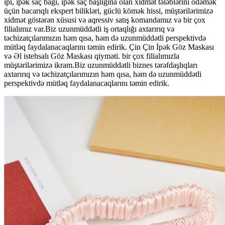
ipi, ipək saç bağı, ipək saç başlığına olan xidmət tələblərini ödəmək
üçün bacarıqlı ekspert bilikləri, güclü kömək hissi, müştərilərimizə
xidmət göstərən xüsusi və aqressiv satış komandamız və bir çox
filialımız var.Biz uzunmüddətli iş ortaqlığı axtarırıq və
təchizatçılarımızın həm qısa, həm də uzunmüddətli perspektivdə
mütləq faydalanacaqlarını təmin edirik. Çin Çin İpək Göz Maskası
və Əl istehsalı Göz Maskası qiyməti. bir çox filialımızla
müştərilərimizə ikram.Biz uzunmüddətli biznes tərəfdaşlıqları
axtarırıq və təchizatçılarımızın həm qısa, həm də uzunmüddətli
perspektivdə mütləq faydalanacaqlarını təmin edirik.