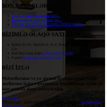
SON XƏBƏRLƏR
Təmiz komfort arasındakı fərq...
Pambıq döşək örtüyü müqayisə...
YATAK BUĞUNA DAVAMLI DÖŞƏKDİR...
BİZİMLƏ ƏLAQƏ SAXLAYIN
Bölmə 03-04, Mərtəbə 8, № 6, Yonghe Yolu, Wuxi, Jiangsu,
Çin
İndi Bizə Zəng Edin:
0086-13861856109
E-poçt:
tangjianfeng@wxhej.com
BİZİ İZLƏ
Məhsullarımız və ya qiymət siyahılarımızla bağlı
suallarınız üçün e-poçtunuzu bizə buraxın və biz 24
saat ərzində əlaqə saxlayacağıq.
İndi Sorğu
© Copyright - 2010-2023: Bütün hüquqlar qorunur.
İsti məhsullar
,
Saytın xəritəsi