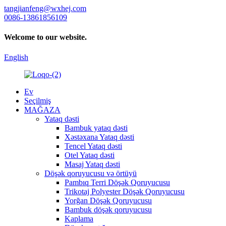
tangjianfeng@wxhej.com
0086-13861856109
Welcome to our website.
English
Ev
Seçilmiş
MAĞAZA
Yataq dəsti
Bambuk yataq dəsti
Xəstəxana Yataq dəsti
Tencel Yataq dəsti
Otel Yataq dəsti
Masaj Yataq dəsti
Döşək qoruyucusu və örtüyü
Pambıq Terri Döşək Qoruyucusu
Trikotaj Polyester Döşək Qoruyucusu
Yorğan Döşək Qoruyucusu
Bambuk döşək qoruyucusu
Kaplama