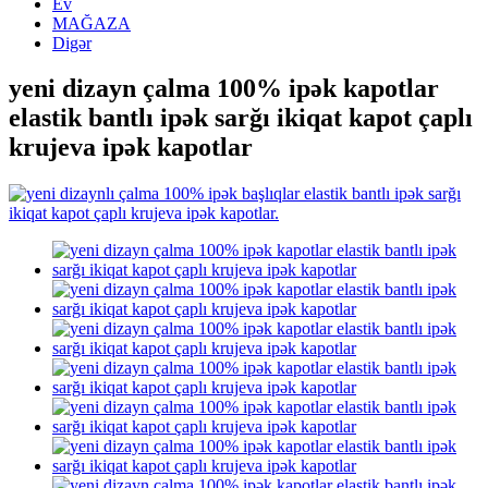
Ev
MAĞAZA
Digər
yeni dizayn çalma 100% ipək kapotlar
elastik bantlı ipək sarğı ikiqat kapot çaplı
krujeva ipək kapotlar