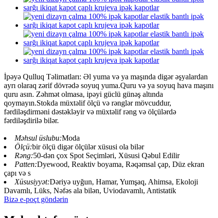
İpəyə Qulluq Təlimatları: Əl yuma və ya maşında digər əşyalardan
ayrı olaraq zərif dövrədə soyuq yuma.Quru və ya soyuq hava maşını
quru asın. Zəhmət olmasa, ipəyi güclü günəş altında
qoymayın.Stokda müxtəlif ölçü və rənglər mövcuddur,
fərdiləşdirməni dəstəkləyir və müxtəlif rəng və ölçülərdə
fərdiləşdirilə bilər.
Məhsul üslubu:
Moda
Ölçü:
bir ölçü digər ölçülər xüsusi ola bilər
Rəng:
50-dən çox Spot Seçimləri, Xüsusi Qəbul Edilir
Patten:
Dyewood, Reaktiv boyama, Rəqəmsal çap, Düz ekran
çapı və s
Xüsusiyyət:
Dəriyə uyğun, Hamar, Yumşaq, Ahimsa, Ekoloji
Davamlı, Lüks, Nəfəs ala bilən, Uviodavamlı, Antistatik
Bizə e-poçt göndərin