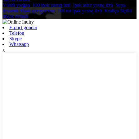
Yünlü yorğan
,
100 ipək yastıq üzü
,
İpək atlaz yastıq üzü
,
Suya
davamlı döşək qoruyucusu
,
100 tut ipək yastıq üzü
,
Kraliça ölçülü
döşək örtüyü
,
E-poçt göndər
Telefon
Skype
Whatsapp
x