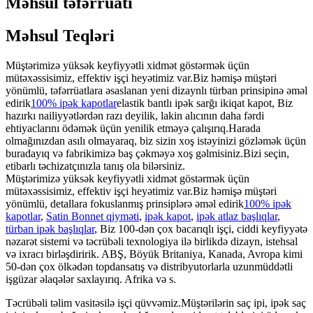
Məhsul təfərrüatı
Məhsul Teqləri
Müştərimizə yüksək keyfiyyətli xidmət göstərmək üçün
mütəxəssisimiz, effektiv işçi heyətimiz var.Biz həmişə müştəri
yönümlü, təfərrüatlara əsaslanan yeni dizaynlı türban prinsipinə əməl
edirik
100% ipək kapotlar
elastik bantlı ipək sarğı ikiqat kapot, Biz
hazırkı nailiyyətlərdən razı deyilik, lakin alıcının daha fərdi
ehtiyaclarını ödəmək üçün yenilik etməyə çalışırıq.Harada
olmağınızdan asılı olmayaraq, biz sizin xoş istəyinizi gözləmək üçün
buradayıq və fabrikimizə baş çəkməyə xoş gəlmisiniz.Bizi seçin,
etibarlı təchizatçınızla tanış ola bilərsiniz.
Müştərimizə yüksək keyfiyyətli xidmət göstərmək üçün
mütəxəssisimiz, effektiv işçi heyətimiz var.Biz həmişə müştəri
yönümlü, detallara fokuslanmış prinsiplərə əməl edirik
100% ipək
kapotlar
,
Satin Bonnet qiyməti
,
ipək kapot
,
ipək atlaz başlıqlar
,
türban ipək başlıqlar
, Biz 100-dən çox bacarıqlı işçi, ciddi keyfiyyətə
nəzarət sistemi və təcrübəli texnologiya ilə birlikdə dizayn, istehsal
və ixracı birləşdiririk. ABŞ, Böyük Britaniya, Kanada, Avropa kimi
50-dən çox ölkədən topdansatış və distribyutorlarla uzunmüddətli
işgüzar əlaqələr saxlayırıq. Afrika və s.
Təcrübəli təlim vasitəsilə işçi qüvvəmiz.Müştərilərin saç ipi, ipək saç