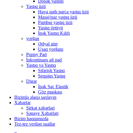
Döşək yastığı
Yastıq üzü
Hava qatlı parça yastıq üzü
Masaj/paz yastıq üzü
Pambıq yastıq üzü
Yastıq örtüyü
İpək Yastıq Kılıfı
yorğan
Ədyal atın
Uşaq yorğanı
Puppy Pad
İnkontinans alt pad
Yastıq və Yastıq
Sifarişli Yastıq
Sequins Yastıq
Digər
İpək Saç Elastik
Göz maskası
Bizimlə əlaqə saxlayın
Xəbərlər
Şirkət xəbərləri
Sənaye Xəbərləri
Bizim haqqımızda
Tez-tez verilən suallar