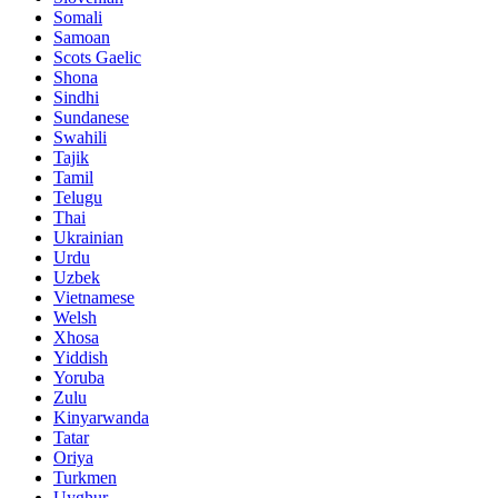
Somali
Samoan
Scots Gaelic
Shona
Sindhi
Sundanese
Swahili
Tajik
Tamil
Telugu
Thai
Ukrainian
Urdu
Uzbek
Vietnamese
Welsh
Xhosa
Yiddish
Yoruba
Zulu
Kinyarwanda
Tatar
Oriya
Turkmen
Uyghur