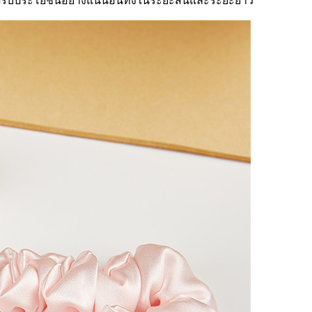
้รับประโยชน์อย่างแน่นอนทั้งในระยะสั้นและระยะยาว