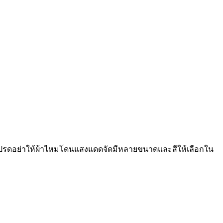
น โปรดอย่าให้ผ้าไหมโดนแสงแดดจัดมีหลายขนาดและสีให้เลือกใน