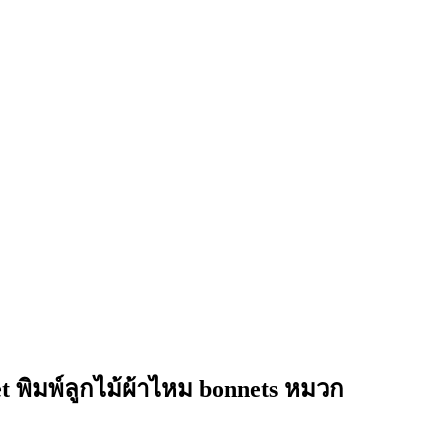
 พิมพ์ลูกไม้ผ้าไหม bonnets หมวก