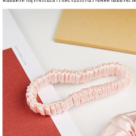
พันธมิตรทางธุรกิจระยะยาว และรับประกันว่าซัพพลายเออร์จะได