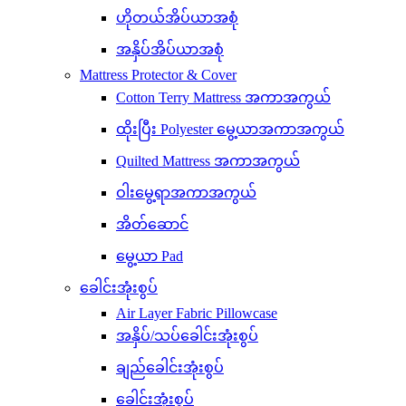
ဟိုတယ်အိပ်ယာအစုံ
အနှိပ်အိပ်ယာအစုံ
Mattress Protector & Cover
Cotton Terry Mattress အကာအကွယ်
ထိုးပြီး Polyester မွေ့ယာအကာအကွယ်
Quilted Mattress အကာအကွယ်
ဝါးမွေ့ရာအကာအကွယ်
အိတ်ဆောင်
မွေ့ယာ Pad
ခေါင်းအုံးစွပ်
Air Layer Fabric Pillowcase
အနှိပ်/သပ်ခေါင်းအုံးစွပ်
ချည်ခေါင်းအုံးစွပ်
ခေါင်းအုံးစွပ်