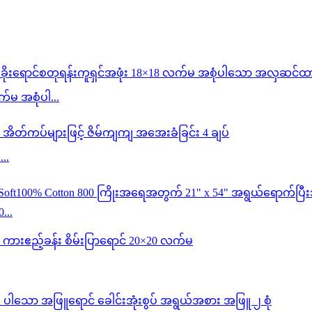
က်မ အစုံပါ...
..
...