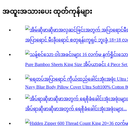
အထူးအသားပေး ထုတ်ကုန်များ
အပြာရောင် မီးခိုးရောင် စတုရန်းကူရှင် ဘူးခွံ 18×18 လ
Pure Bamboo Sheets King Size အိပ်ယာခင်း 4 Piece Set .
Navy Blue Body Pillow Cover Ultra Soft100% Cotton 80
အိပ်ရာဆိုဖာဆိုဖာအတွက် ရေစိုခံခေါင်းအုံးအဖုံးများ...