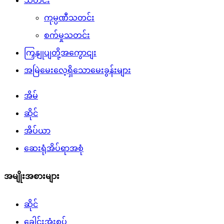
သတင်း
ကုမ္ပဏီသတင်း
စက်မှုသတင်း
ကြှနျုပျတို့အကွောငျး
အမြဲမေးလေ့ရှိသောမေးခွန်းများ
အိမ်
ဆိုင်
အိပ်ယာ
ဆေးရုံအိပ်ရာအစုံ
အမျိုးအစားများ
ဆိုင်
ခေါင်းအုံးစွပ်