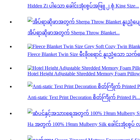
Hidden Zi ပါသော ခေါင်းအုံးစွပ်အဖြူ ၂ စုံ King Size...
အိပ်ရာဆိုဖာအတွက် Sherpa Throw Blanket...
Fleece Blanket Twin Size မီးခိုးရောင် နူးညံ့သော သက
Hotel Height Adjustable Shredded Memory Foam Pillow.
Anti-static Text Print Decoration စိတ်ကြိုက် Printed Pi...
Ha အတွက် 100% 19mm Mulberry Silk ခေါင်းအုံးစွပ် 