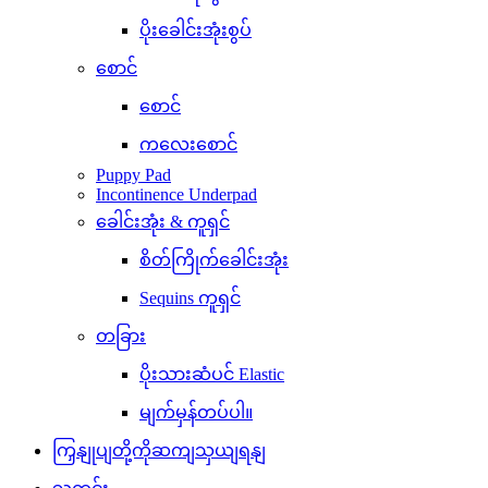
ပိုးခေါင်းအုံးစွပ်
စောင်
စောင်
ကလေးစောင်
Puppy Pad
Incontinence Underpad
ခေါင်းအုံး & ကူရှင်
စိတ်ကြိုက်ခေါင်းအုံး
Sequins ကူရှင်
တခြား
ပိုးသားဆံပင် Elastic
မျက်မှန်တပ်ပါ။
ကြှနျုပျတို့ကိုဆကျသှယျရနျ