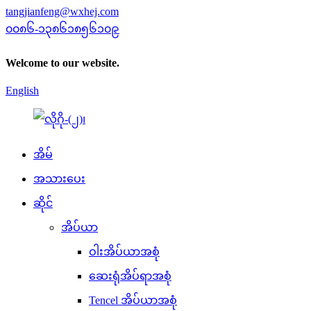
tangjianfeng@wxhej.com
၀၀၈၆-၁၃၈၆၁၈၅၆၁၀၉
Welcome to our website.
English
အိမ်
အသားပေး
ဆိုင်
အိပ်ယာ
ဝါးအိပ်ယာအစုံ
ဆေးရုံအိပ်ရာအစုံ
Tencel အိပ်ယာအစုံ