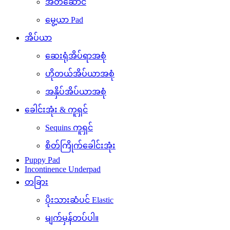
အိတ်ဆောင်
မွေ့ယာ Pad
အိပ်ယာ
ဆေးရုံအိပ်ရာအစုံ
ဟိုတယ်အိပ်ယာအစုံ
အနှိပ်အိပ်ယာအစုံ
ခေါင်းအုံး & ကူရှင်
Sequins ကူရှင်
စိတ်ကြိုက်ခေါင်းအုံး
Puppy Pad
Incontinence Underpad
တခြား
ပိုးသားဆံပင် Elastic
မျက်မှန်တပ်ပါ။