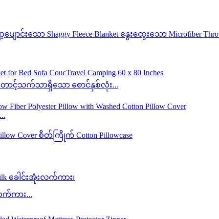
်တောင့်သက်သာရှိသော စောင်နှစ်လုံး...
..
လက်ကား...