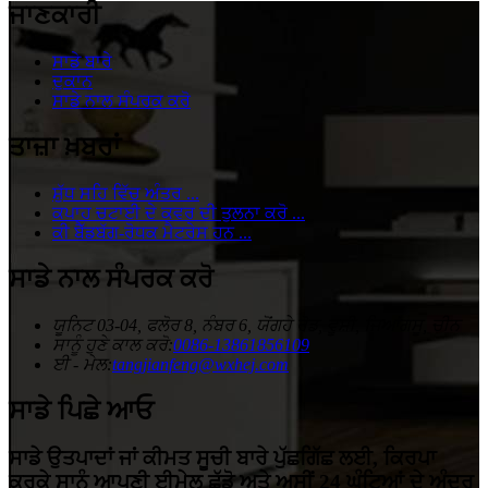
ਜਾਣਕਾਰੀ
ਸਾਡੇ ਬਾਰੇ
ਦੁਕਾਨ
ਸਾਡੇ ਨਾਲ ਸੰਪਰਕ ਕਰੋ
ਤਾਜ਼ਾ ਖ਼ਬਰਾਂ
ਸ਼ੁੱਧ ਸਹਿ ਵਿੱਚ ਅੰਤਰ ...
ਕਪਾਹ ਚਟਾਈ ਦੇ ਕਵਰ ਦੀ ਤੁਲਨਾ ਕਰੋ ...
ਕੀ ਬੈੱਡਬੱਗ-ਰੋਧਕ ਮੈਟਰੇਸ ਹਨ ...
ਸਾਡੇ ਨਾਲ ਸੰਪਰਕ ਕਰੋ
ਯੂਨਿਟ 03-04, ਫਲੋਰ 8, ਨੰਬਰ 6, ਯੋਂਗਹੇ ਰੋਡ, ਵੂਸ਼ੀ, ਜਿਆਂਗਸੂ, ਚੀਨ
ਸਾਨੂੰ ਹੁਣੇ ਕਾਲ ਕਰੋ:
0086-13861856109
ਈ - ਮੇਲ:
tangjianfeng@wxhej.com
ਸਾਡੇ ਪਿਛੇ ਆਓ
ਸਾਡੇ ਉਤਪਾਦਾਂ ਜਾਂ ਕੀਮਤ ਸੂਚੀ ਬਾਰੇ ਪੁੱਛਗਿੱਛ ਲਈ, ਕਿਰਪਾ
ਕਰਕੇ ਸਾਨੂੰ ਆਪਣੀ ਈਮੇਲ ਛੱਡੋ ਅਤੇ ਅਸੀਂ 24 ਘੰਟਿਆਂ ਦੇ ਅੰਦਰ