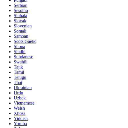
Punjabi
Serbian
Sesotho
Sinhala
Slovak
Slovenian
Somali
Samoan
Scots Gaelic
Shona
Sindhi
Sundanese
Swahili
Tajik
Tamil
Telugu
Thai
Ukrainian
Urdu
Uzbek
Vietnamese
Welsh
Xhosa
Yiddish
Yoruba