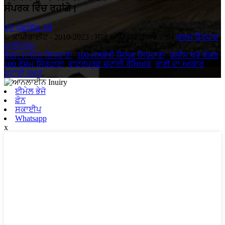
ਸੰਪਰਕ ਵਿੱਚ ਰਹਾਂਗੇ।
ਹੁਣ ਪੁੱਛਗਿੱਛ ਕਰੋ
© ਕਾਪੀਰਾਈਟ - 2010-2023 : ਸਾਰੇ ਅਧਿਕਾਰ ਰਾਖਵੇਂ ਹਨ।
ਗਰਮ ਉਤਪਾਦ
,
ਸਾਈਟਮੈਪ
ਰੇਸ਼ਮ ਸਾਟਿਨ ਸਿਰਹਾਣਾ
,
100 ਮਲਬੇਰੀ ਸਿਲਕ ਸਿਰਹਾਣਾ
,
ਫਲੀਸ ਥਰੋ ਕੰਬਲ
,
100 ਰੇਸ਼ਮ ਸਿਰਹਾਣਾ
,
ਵਾਟਰਪ੍ਰੂਫ਼ ਚਟਾਈ ਰੱਖਿਅਕ
,
ਰਾਣੀ ਦਾ ਆਕਾਰ
ਚਟਾਈ ਕਵਰ
,
ਈਮੇਲ ਭੇਜੋ
ਫ਼ੋਨ
ਸਕਾਈਪ
Whatsapp
x