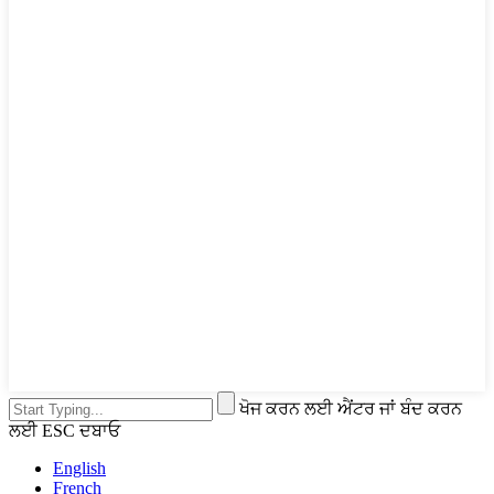
ਖੋਜ ਕਰਨ ਲਈ ਐਂਟਰ ਜਾਂ ਬੰਦ ਕਰਨ
ਲਈ ESC ਦਬਾਓ
English
French