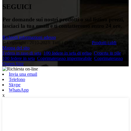
SEGUICI
Per domande sui nostri prodotti o sul listino prezzi,
lasciaci la tua email e ti contatteremo entro 24 ore.
Richiedi informazioni adesso
© Copyright - 2010-2023: Tutti i diritti riservati.
Prodotti caldi
,
Mappa del sito
Federa in raso di seta
,
100 federe in seta di gelso
,
Coperta in pile
,
100 federe in seta
,
Coprimaterasso impermeabile
,
Coprimaterasso
Queen Size
,
Invia una email
Telefono
Skype
WhatsApp
x