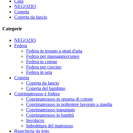
Casa
NEGOZIO
Coperta
Coperta da lancio
Categorie
NEGOZIO
Federa
Federa in tessuto a strati d'aria
Federa per massaggio/cuneo
Federa in cotone
Federa per cuscino
Federa in seta
Coperta
Coperta da lancio
Coperta del bambino
Coprimaterasso e fodera
Coprimaterasso in spugna di cotone
Coprimaterasso in poliestere lavorato a maglia
Coprimaterasso trapuntato
Coprimaterasso in bambù
Involucro
Imbottitura del materasso
Biancheria da letto