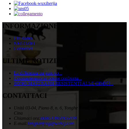
INFORMAZIONE
Chi siamo
NEGOZIO
Contattaci
ULTIME NOTIZIE
La differenza tra puro co...
Coprimaterasso in cotone confronta...
SONO MATERASSI RESISTENTI ALLE CIMICI...
CONTATTACI
Unità 03-04, Piano 8, n. 6, Yonghe Road, Wuxi, Jiangsu,
Cina
Chiamaci ora:
0086-13861856109
E-mail:
tangjianfeng@wxhej.com