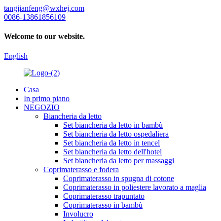
tangjianfeng@wxhej.com
0086-13861856109
Welcome to our website.
English
Casa
In primo piano
NEGOZIO
Biancheria da letto
Set biancheria da letto in bambù
Set biancheria da letto ospedaliera
Set biancheria da letto in tencel
Set biancheria da letto dell'hotel
Set biancheria da letto per massaggi
Coprimaterasso e fodera
Coprimaterasso in spugna di cotone
Coprimaterasso in poliestere lavorato a maglia
Coprimaterasso trapuntato
Coprimaterasso in bambù
Involucro