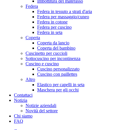
Imbottitura del materasso
Federa
Federa in tessuto a strati d'aria
Federa per massaggio/cuneo
Federa in cotone
Federa per cuscino
Federa in seta
Coperta
Coperta da lancio
Coperta del bambino
Cuscinetto per cuccioli
Sottocuscino per incontinenza
Cuscino e cuscino
Cuscino personalizzato
Cuscino con paillettes
Altro
Elastico per capelli in seta
Maschera per gli occhi
Contattaci
Notizia
Notizie aziendali
Novità del settore
Chi siamo
FAQ