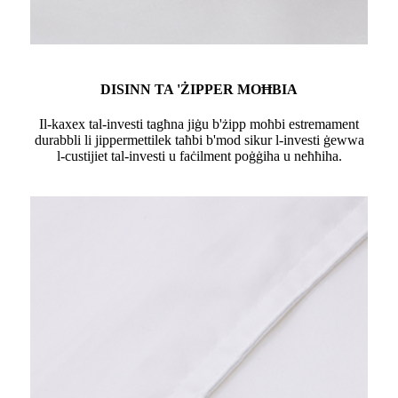
DISINN TA 'ŻIPPER MOĦBIA
Il-kaxex tal-investi tagħna jiġu b'żipp moħbi estremament
durabbli li jippermettilek taħbi b'mod sikur l-investi ġewwa
l-custijiet tal-investi u faċilment poġġiha u neħħiha.