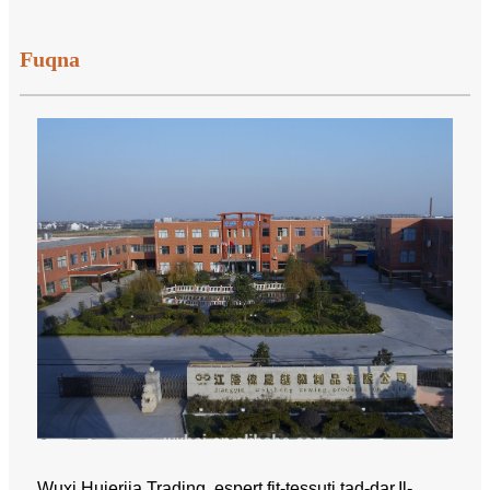
Fuqna
Wuxi Huierjia Trading, espert fit-tessuti tad-dar.Il-