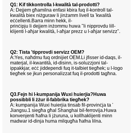
Q1: Kif tikkontrolla l-kwalità tal-prodotti?
A: Dejjem għamilna enfasi kbira fuq il-kontroll tal-
kwalità biex niżguraw li jinżamm livell ta 'kwalità
eċċellenti.Barra minn hekk, il-
prinċipju li dejjem inżommu huwa "li nipprovdu lill-
klijenti l-aħjar kwalità, l-aħjar prezz u l-aħjar servizz".
Q2: Tista 'tipprovdi servizz OEM?
A:Yes, naħdmu fuq ordnijiet OEM.Li jfisser id-daqs, il-
materjal, il-kwantità, id-disinn, is-soluzzjoni tal-
ippakkjar, eċċ jiddependi fuq it-talbiet tiegħek;
u l-logo
tiegħek se jkun personalizzat fuq il-prodotti tagħna.
Q3.Fejn hi l-kumpanija Wuxi huierjia?Huwa
possibbli li żżur il-fabbrika tiegħek?
A: kumpanija Wuxi huierjia tinsab fil-provinċja ta '
Jiangsu.1 siegħa għal Shanghai bil-ferrovija.Huwa
konvenjenti ħafna li jżuruna, u kollha
klijenti minn
madwar id-dinja huma milqugħa ħafna lilna.