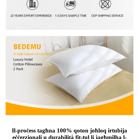
Il-proċess tagħna 100% qoton joħloq irtubija
eċċezzjonali u durabilità fit-tul li jagħmilha l-