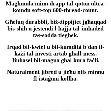
Magħmula minn drapp tal-qoton ultra-
komdu soft-top 600-thread-count.
Għeluq durabbli, biż-żippijiet jgħaqqad
bis-sħiħ u jestendi l-ħajja tal-imħaded
tas-sodda tiegħek.
Irqad bil-kwiet u bil-kumdità b'dan il-
każi tal-investi artab għall-mess.
Jinħasel bil-magna għal kura faċli.
Naturalment jibred u jieħu nifs minnu
fl-istaġuni kollha.