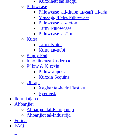
Kuxxinett tas-saqqu
Pillowcase
Pillowcase tad-drapp tas-saff tal-arja
Massaġġi/Feles Pillowcase
Pillowcase tal-qoton
Tarmi Pillowcase
Pillowcase tal-ħarir
Kutra
Tarmi Kutra
Kutra tat-trabi
Puppy Pad
Inkontinenza Underpad
Pillow & Kuxxin
Pillow apposta
Kuxxin Sequins
Oħrajn
Xagħar tal-ħarir Elastiku
Eyemask
Ikkuntatjana
Aħbarijiet
Aħbarijiet tal-Kumpanija
Aħbarijiet tal-Industrija
Fuqna
FAQ