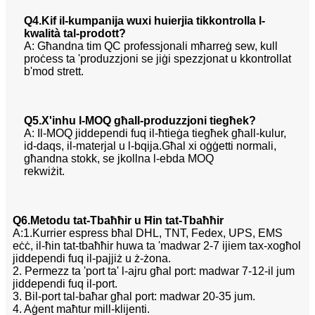
Q4.Kif il-kumpanija wuxi huierjia tikkontrolla l-
kwalità tal-prodott?
A: Għandna tim QC professjonali mħarreġ sew, kull
proċess ta 'produzzjoni se jiġi spezzjonat u kkontrollat
​​b'mod strett.
Q5.X'inhu l-MOQ għall-produzzjoni tiegħek?
A: Il-MOQ jiddependi fuq il-ħtieġa tiegħek għall-kulur,
id-daqs, il-materjal u l-bqija.Għal xi oġġetti normali,
għandna stokk, se jkollna l-ebda MOQ
rekwiżit.
Q6.Metodu tat-Tbaħħir u Ħin tat-Tbaħħir
A:1.Kurrier espress bħal DHL, TNT, Fedex, UPS, EMS
eċċ, il-ħin tat-tbaħħir huwa ta 'madwar 2-7 ijiem tax-xogħol
jiddependi fuq il-pajjiż u ż-żona.
2. Permezz ta 'port ta' l-ajru għal port: madwar 7-12-il jum
jiddependi fuq il-port.
3. Bil-port tal-baħar għal port: madwar 20-35 jum.
4. Aġent maħtur mill-klijenti.