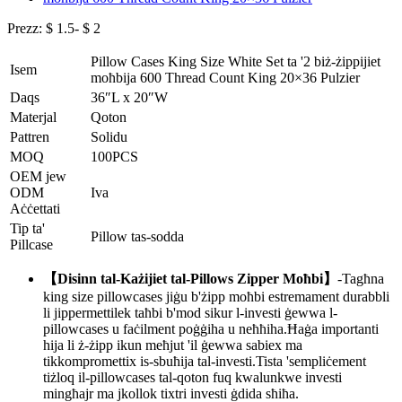
Prezz: $ 1.5- $ 2
Pillow Cases King Size White Set ta '2 biż-żippijiet
Isem
moħbija 600 Thread Count King 20×36 Pulzier
Daqs
36″L x 20″W
Materjal
Qoton
Pattren
Solidu
MOQ
100PCS
OEM jew
ODM
Iva
Aċċettati
Tip ta'
Pillow tas-sodda
Pillcase
【Disinn tal-Każijiet tal-Pillows Zipper Moħbi】
-Tagħna
king size pillowcases jiġu b'żipp moħbi estremament durabbli
li jippermettilek taħbi b'mod sikur l-investi ġewwa l-
pillowcases u faċilment poġġiha u neħħiha.Ħaġa importanti
hija li ż-żipp ikun meħjut 'il ġewwa sabiex ma
tikkompromettix is-sbuħija tal-investi.Tista 'sempliċement
tiżloq il-pillowcases tal-qoton fuq kwalunkwe investi
mingħajr ma jkollok tixtri investi ġdida sħiħa.