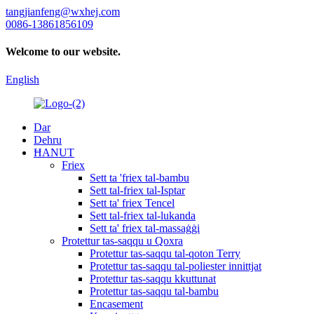
tangjianfeng@wxhej.com
0086-13861856109
Welcome to our website.
English
Dar
Dehru
ĦANUT
Friex
Sett ta 'friex tal-bambu
Sett tal-friex tal-Isptar
Sett ta' friex Tencel
Sett tal-friex tal-lukanda
Sett ta' friex tal-massaġġi
Protettur tas-saqqu u Qoxra
Protettur tas-saqqu tal-qoton Terry
Protettur tas-saqqu tal-poliester innittjat
Protettur tas-saqqu kkuttunat
Protettur tas-saqqu tal-bambu
Encasement