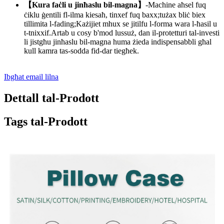
【Kura faċli u jinħaslu bil-magna】
-Machine aħsel fuq
ċiklu ġentili fl-ilma kiesaħ, tinxef fuq baxx;tużax bliċ biex
tillimita l-fading;Każijiet mhux se jitilfu l-forma wara l-ħasil u
t-tnixxif.Artab u cosy b'mod lussuż, dan il-protetturi tal-investi
li jistgħu jinħaslu bil-magna huma żieda indispensabbli għal
kull kamra tas-sodda fid-dar tiegħek.
Ibgħat email lilna
Dettall tal-Prodott
Tags tal-Prodott