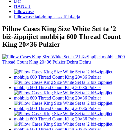
Dar
ĦANUT
Pillowcase
Pillowcase tad-drapp tas-saff tal-arja
Pillow Cases King Size White Set ta '2
biż-żippijiet moħbija 600 Thread Count
King 20×36 Pulzier