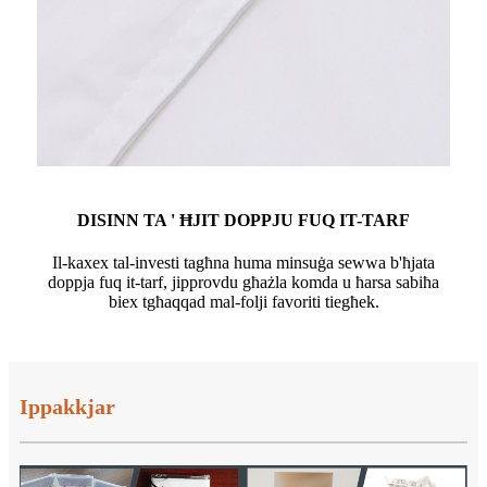
DISINN TA ' ĦJIT DOPPJU FUQ IT-TARF
Il-kaxex tal-investi tagħna huma minsuġa sewwa b'ħjata
doppja fuq it-tarf, jipprovdu għażla komda u ħarsa sabiħa
biex tgħaqqad mal-folji favoriti tiegħek.
Ippakkjar