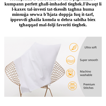
kumpann perfett għall-imħaded tiegħek.Filwaqt li
l-kaxex tal-investi tat-tkessiħ tagħna huma
minsuġa sewwa b'ħjata doppja fuq it-tarf,
ipprovdi għażla komda u dehra sabiħa biex
tgħaqqad mal-folji favoriti tiegħek.