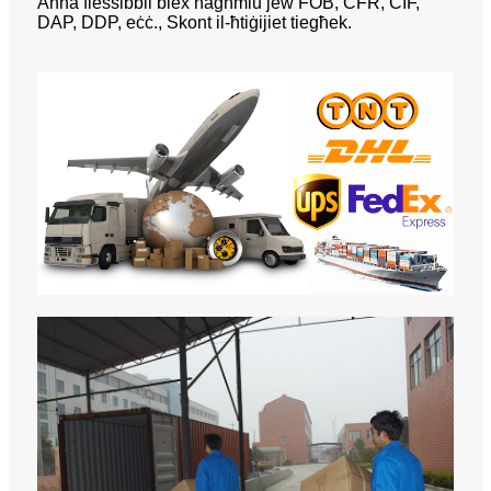
Aħna flessibbli biex nagħmlu jew FOB, CFR, CIF,
DAP, DDP, eċċ., Skont il-ħtiġijiet tiegħek.