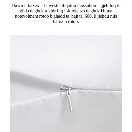
Dawn il-kaxex tal-investi tal-qoton iħossuhom tajjeb fuq il-
ġilda tiegħek u kbir fuq il-kuxjenza tiegħek.Huma
notevolment rotob b'għadd ta 'ħajt ta' 600, li jieħdu nifs
ħafna u rotob.