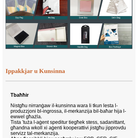
Ippakkjar u Kunsinna
Tbaħħir
Nistgħu nirranġaw il-kunsinna wara li tkun lesta l-
produzzjoni bl-ingrossa, il-merkanzija bil-baħar hija l-
ewwel għażla.
Tista 'tuża l-aġent speditur tiegħek stess, sadanittant,
għandna wkoll xi aġenti kooperattivi jistgħu jipprovdu
servizz tal-merkanzija.