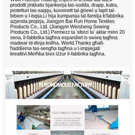
prodotti jinkludu bjankerija tas-sodda, drapp, kutra,
protetturi tas-saqqu, kuxxinett tal-ġriewi u tapit tal-
bibien u l-bqija.Li hija kumpanija tal-familja b'fabbrika
azjenda proprja, Jiangyin Bai Run Home Textiles
Products Co., Ltd. (Jiangyin Weisheng Sewing
Products Co., Ltd.) Permezz ta 'sforzi ta' aktar minn 20
sena, il-fabbrika tagħna espandiet is-swieq tagħna
madwar id-dinja kollha. World.Thanks għall-
ħaddiema tas-sengħa tagħna u l-impjegati
kreattivi.Merħba biex iżżur il-fabbrika tagħna.