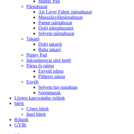
Matrac Pad
Párnahuzat
Air Layer Fabric párnahuzat
Masszázs/ékpárnahuzat
Pamut párnahuzat
Dobj párnahuzatot
Selyem párnahuzat
Takaró
Dobj takarót
Baba takaró
Puppy Pad
Inkontinencia alsó betét
Párna és párna
Egyedi párna
Flitteres párna
Egyéb
Selyem haj rugalmas
Szemmaszk
Lépjen kapcsolatba velünk
hírek
Céges hírek
Ipari hírek
Rólunk
GYIK