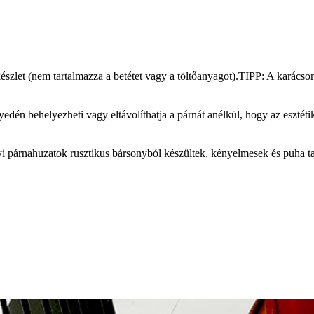
szlet (nem tartalmazza a betétet vagy a töltőanyagot).TIPP: A karács
nyedén behelyezheti vagy eltávolíthatja a párnát anélkül, hogy az esztéti
nyi párnahuzatok rusztikus bársonyból készültek, kényelmesek és puha ta