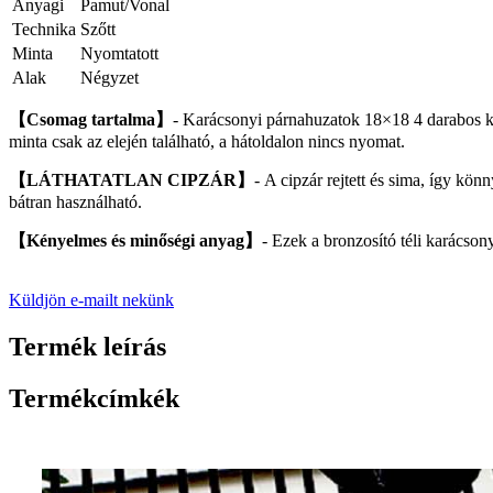
Anyagi
Pamut/Vonal
Technika
Szőtt
Minta
Nyomtatott
Alak
Négyzet
【Csomag tartalma】
- Karácsonyi párnahuzatok 18×18 4 darabos ké
minta csak az elején található, a hátoldalon nincs nyomat.
【LÁTHATATLAN CIPZÁR】
- A cipzár rejtett és sima, így kön
bátran használható.
【Kényelmes és minőségi anyag】
- Ezek a bronzosító téli karácso
Küldjön e-mailt nekünk
Termék leírás
Termékcímkék