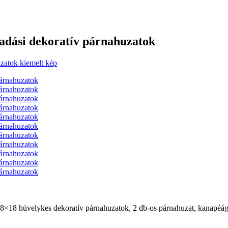
adási dekoratív párnahuzatok
18×18 hüvelykes dekoratív párnahuzatok, 2 db-os párnahuzat, kanapéá