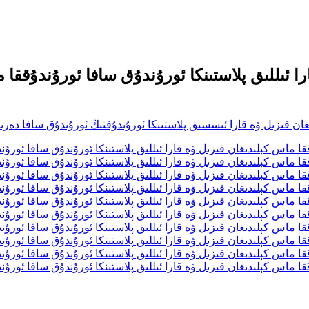
را ئىللىق پلاستىنكا ئورۇندۇق سافا ئورۇندۇقق