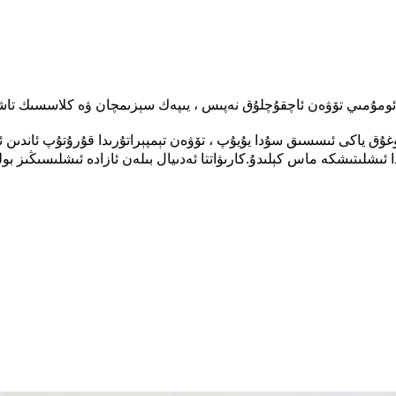
ان.ئومۇمىي تۆۋەن ئاچقۇچلۇق نەپىس ، يىپەك سېزىمچان ۋە كلاسسىك تا
ئىشلىتىشكە ماس كېلىدۇ.كارىۋاتتا ئەدىيال بىلەن ئازادە ئىشلىسىڭىز بو