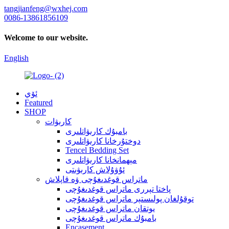
tangjianfeng@wxhej.com
0086-13861856109
Welcome to our website.
English
ئۆي
Featured
SHOP
كارىۋات
بامبۇك كارىۋاتلىرى
دوختۇرخانا كارىۋاتلىرى
Tencel Bedding Set
مېھمانخانا كارىۋاتلىرى
ئۇۋۇلاش كارىۋىتى
ماتراس قوغدىغۇچى ۋە قاپلاش
پاختا تېررى ماتراس قوغدىغۇچى
توقۇلغان پولىستېر ماتراس قوغدىغۇچى
يوتقان ماتراس قوغدىغۇچى
بامبۇك ماتراس قوغدىغۇچى
Encasement