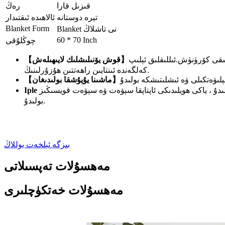
قىزىل قارا
رەڭ
تېرە دوستانە
ئالاھىدە ئىقتىدار
Blanket Form
Blanket نى تاشلاڭ
60 * 70 Inch
چوڭلۇقى
شقى كۆرۈنۈش.ئىللىقلىق ئېلىپ
【قوش يۆنىلىشلىك لايىھىلەش】
كەلگەندە ئىنتايىن راھەتتىن ھۇزۇرلىنىڭ.
【ماشىنا يۇيۇشقا بولىدىغان】
لىدۇ ، ياكى ھويلىدىكى ئاپتاپقا سېۋەت ۋە سېۋەت قويسىڭىز
بولىدۇ.
بىزگە ئېلخەت يوللاڭ
مەھسۇلات تەپسىلاتى
مەھسۇلات خەتكۈچلىرى