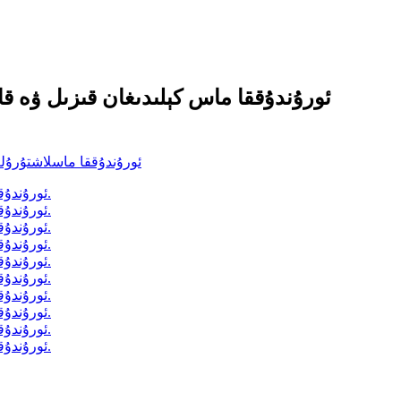
ئورۇندۇققا ماس كېلىدىغان قىزىل ۋە قا