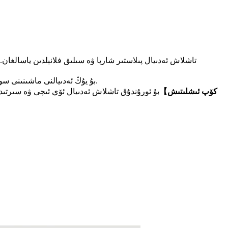
تاشلاش ئەدىيال پىلاستىر شارپا ۋە سىلىق فلانېلدىن ياسالغ
بۇ يۇڭ ئەدىيالنى ماشىنىنى سوغۇق ياكى ئىسسىق سۇدا يۇيۇپ ، تۆۋەن تېمپېراتۇرىدا قۇرۇتۇپ ئاندىن ئېلىۋەتكىلى ۋە ئىشلىتىشكە بولىدۇ.
Iple كۆپ ئىشلىتىش】
بۇ ئورۇندۇق تاشلاش ئەدىيال ئۆي ئىچى ۋە سىرتىدا 