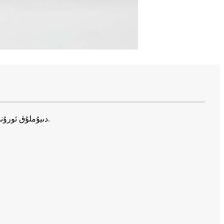
ئورۇندۇق ئۈچۈن سافا ياپىلاق قىزىل ۋە قارا ئىللىق پلاستىنكا ئېتىش ئەدىيال 60 x 70 دىيۇملۇق ئورۇندۇققا ماس كېلىدۇ.