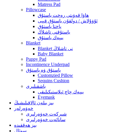
Matress Pad
Pillowcase
ھاۋا قەۋىتى رەخت ياستۇق
ئۇۋۇلاش / دولقۇن ياستۇق قېپى
پاختا ياستۇق
ياستۇقنى تاشلاڭ
يىپەك ياستۇق
Blanket
Blanket نى تاشلاڭ
Baby Blanket
Puppy Pad
Incontinence Underpad
ياستۇق ۋە ياستۇق
Customzied Pillow
Sequins Cushion
باشقىلىرى
يىپەك چاچ ئېلاستىكىلىقى
Eyemask
بىز بىلەن ئالاقىلىشىڭ
خەۋەرلەر
شىركەت خەۋەرلىرى
سانائەت خەۋەرلىرى
بىز ھەققىدە
سوئال