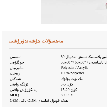
مەھسۇلات چۈشەندۈرۈشى
ئىسمى
ھتىياجىڭىزغا ئاساسەن
چوڭلۇقى
Polyester / Acrylic
ماتېرىيال
100% polyester
رەخت
تىك تۆت بۇلۇڭ
شەكىل
3-5 كۈن
ئۈلگە ۋاقتى
15-20 كۈن
يەتكۈزۈش ۋاقتى
MOQ
500PCS
ھەئە
OEM ياكى ODM قوبۇل قىلىندى