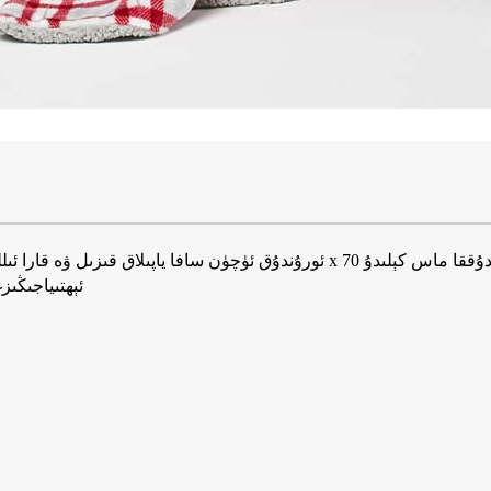
50x60 "/ 60x80" / ئې