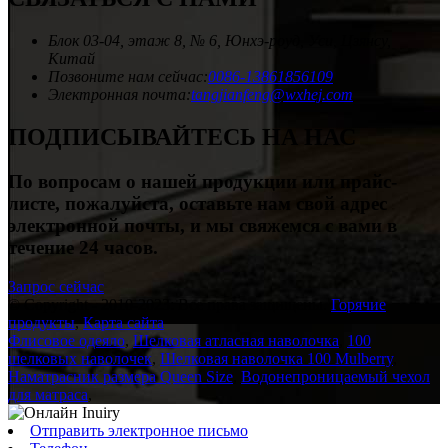
Блок 03-04, этаж 8, № 6, Юнхэ-роуд, Уси, Цзянсу,
Китай
Позвоните нам сейчас:
0086-13861856109
Электронная почта:
tangjianfeng@wxhej.com
ПОДПИСЫВАЙТЕСЬ НА НАС
По вопросам о нашей продукции или прайс-
листе, пожалуйста, оставьте нам свой адрес
электронной почты, и мы свяжемся с вами в
течение 24 часов.
Запрос сейчас
© Copyright - 2010-2023: Все права защищены.
Горячие
продукты
,
Карта сайта
Флисовое одеяло
,
Шелковая атласная наволочка
,
100
шелковых наволочек
,
Шелковая наволочка 100 Mulberry
,
Наматрасник размера Queen Size
,
Водонепроницаемый чехол
для матраса
,
Отправить электронное письмо