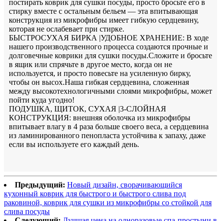
постирать коврик для сушки посуды, просто бросьте его в
стирку вместе с остальным бельем — эта впитывающая
конструкция из микрофибры имеет гибкую сердцевину,
которая не ослабевает при стирке.
БЫСТРОСУХАЯ БИРКА |УДОБНОЕ ХРАНЕНИЕ: В ходе
нашего производственного процесса создаются прочные и
долговечные коврики для сушки посуды.Сложите и бросьте
в ящик или спрячьте в другое место, когда он не
используется, и просто повесьте на усиленную бирку,
чтобы он высох.Наша гибкая сердцевина, сложенная
между высокотехнологичными слоями микрофибры, может
пойти куда угодно!
ПОДУШКА, ЩИТОК, СУХАЯ |3-СЛОЙНАЯ
КОНСТРУКЦИЯ: внешняя оболочка из микрофибры
впитывает влагу в 4 раза больше своего веса, а сердцевина
из ламинированного пенопласта устойчива к запаху, даже
если вы используете его каждый день.
Предыдущий:
Новый дизайн, сворачивающийся
кухонный коврик для быстрого и быстрого слива под
раковиной, коврик для сушки из микрофибры со стойкой для
слива посуды
Следующий:
Лучшая цена на одноразовые спа-простыни в