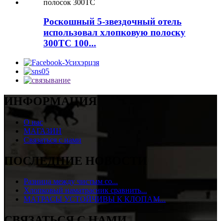
Роскошный 5-звездочный отель
использовал хлопковую полоску
300TC 100...
ИНФОРМАЦИЯ
О нас
МАГАЗИН
Связаться с нами
ПОСЛЕДНИЕ НОВОСТИ
Разница между чистым со...
Хлопковый наматрасник сравнить...
МАТРАСЫ УСТОЙЧИВЫ К КЛОПАМ...
СВЯЗАТЬСЯ С НАМИ