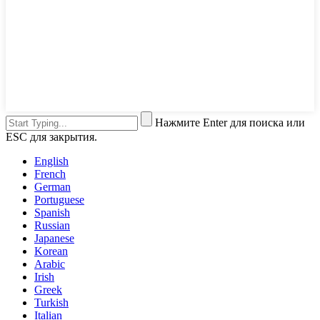
Нажмите Enter для поиска или
ESC для закрытия.
English
French
German
Portuguese
Spanish
Russian
Japanese
Korean
Arabic
Irish
Greek
Turkish
Italian