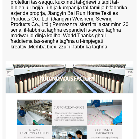
protetturi tas-saqqu, kuxxinett tal-ġriewi u tapit tal-
bibien u l-bqija.Li hija kumpanija tal-familja b'fabbrika
azjenda proprja, Jiangyin Bai Run Home Textiles
Products Co., Ltd. (Jiangyin Weisheng Sewing
Products Co., Ltd.) Permezz ta 'sforzi ta' aktar minn 20
sena, il-fabbrika tagħna espandiet is-swieq tagħna
madwar id-dinja kollha. World.Thanks għall-
ħaddiema tas-sengħa tagħna u l-impjegati
kreattivi.Merħba biex iżżur il-fabbrika tagħna.