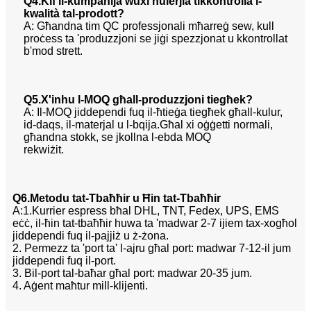
Q4.Kif il-kumpanija wuxi huierjia tikkontrolla l-
kwalità tal-prodott?
A: Għandna tim QC professjonali mħarreġ sew, kull
proċess ta 'produzzjoni se jiġi spezzjonat u kkontrollat
​​b'mod strett.
Q5.X'inhu l-MOQ għall-produzzjoni tiegħek?
A: Il-MOQ jiddependi fuq il-ħtieġa tiegħek għall-kulur,
id-daqs, il-materjal u l-bqija.Għal xi oġġetti normali,
għandna stokk, se jkollna l-ebda MOQ
rekwiżit.
Q6.Metodu tat-Tbaħħir u Ħin tat-Tbaħħir
A:1.Kurrier espress bħal DHL, TNT, Fedex, UPS, EMS
eċċ, il-ħin tat-tbaħħir huwa ta 'madwar 2-7 ijiem tax-xogħol
jiddependi fuq il-pajjiż u ż-żona.
2. Permezz ta 'port ta' l-ajru għal port: madwar 7-12-il jum
jiddependi fuq il-port.
3. Bil-port tal-baħar għal port: madwar 20-35 jum.
4. Aġent maħtur mill-klijenti.