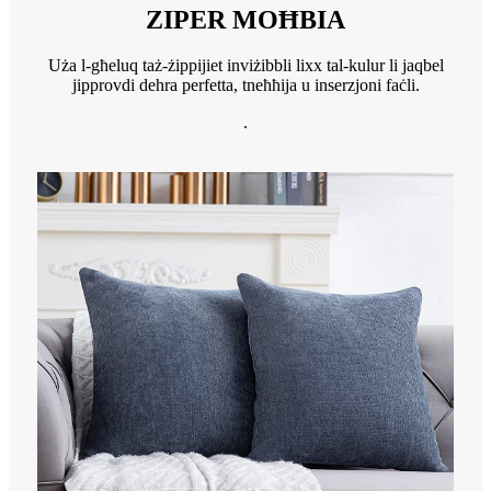
ZIPER MOĦBIA
Uża l-għeluq taż-żippijiet inviżibbli lixx tal-kulur li jaqbel
jipprovdi dehra perfetta, tneħħija u inserzjoni faċli.
.