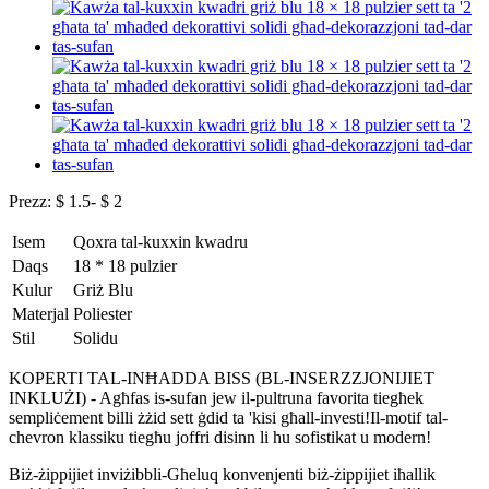
Prezz: $ 1.5- $ 2
Isem
Qoxra tal-kuxxin kwadru
Daqs
18 * 18 pulzier
Kulur
Griż Blu
Materjal
Poliester
Stil
Solidu
KOPERTI TAL-INĦADDA BISS (BL-INSERZZJONIJIET
INKLUŻI) - Agħfas is-sufan jew il-pultruna favorita tiegħek
sempliċement billi żżid sett ġdid ta 'kisi għall-investi!Il-motif tal-
chevron klassiku tiegħu joffri disinn li hu sofistikat u modern!
Biż-żippijiet inviżibbli-Għeluq konvenjenti biż-żippijiet iħallik