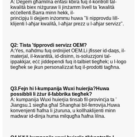
A: Dejjem għamilna enfasi kbira fuq il-kontroll tal-
kwalità biex niżguraw li jinżamm livell ta 'kwalità
eċċellenti.Barra minn hekk, il-
prinċipju li dejjem inżommu huwa "li nipprovdu lill-
klijenti l-aħjar kwalità, l-aħjar prezz u l-aħjar servizz".
Q2: Tista 'tipprovdi servizz OEM?
A:Yes, naħdmu fuq ordnijiet OEM.Li jfisser id-daqs, il-
materjal, il-kwantità, id-disinn, is-soluzzjoni tal-
ippakkjar, eċċ jiddependi fuq it-talbiet tiegħek;
u l-logo
tiegħek se jkun personalizzat fuq il-prodotti tagħna.
Q3.Fejn hi l-kumpanija Wuxi huierjia?Huwa
possibbli li żżur il-fabbrika tiegħek?
A: kumpanija Wuxi huierjia tinsab fil-provinċja ta '
Jiangsu.1 siegħa għal Shanghai bil-ferrovija.Huwa
konvenjenti ħafna li jżuruna, u kollha
klijenti minn
madwar id-dinja huma milqugħa ħafna lilna.