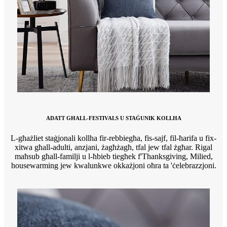
ADATT GĦALL-FESTIVALS U STAĠUNIK KOLLHA
L-għażliet staġjonali kollha fir-rebbiegħa, fis-sajf, fil-ħarifa u fix-
xitwa għall-adulti, anzjani, żagħżagħ, tfal jew tfal żgħar. Rigal
maħsub għall-familji u l-ħbieb tiegħek f'Thanksgiving, Milied,
housewarming jew kwalunkwe okkażjoni oħra ta 'ċelebrazzjoni.