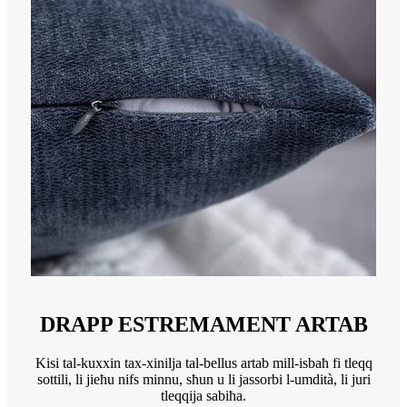
DRAPP ESTREMAMENT ARTAB
Kisi tal-kuxxin tax-xinilja tal-bellus artab mill-isbaħ fi tleqq
sottili, li jieħu nifs minnu, sħun u li jassorbi l-umdità, li juri
tleqqija sabiħa.