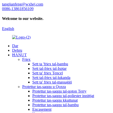
tangjianfeng@wxhej.com
0086-13861856109
Welcome to our website.
English
Dar
Dehru
ĦANUT
Friex
Sett ta 'friex tal-bambu
Sett tal-friex tal-Isptar
Sett ta' friex Tencel
Sett tal-friex tal-lukanda
Sett ta' friex tal-massaġġi
Protettur tas-saqqu u Qoxra
Protettur tas-saqqu tal-qoton Terry
Protettur tas-saqqu tal-poliester innittjat
Protettur tas-saqqu kkuttunat
Protettur tas-saqqu tal-bambu
Encasement