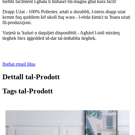
tneħħi faċilment l-għata li tinħasel bil-magna għal kura faċli!
Drapp Użat - 100% Poliester, artab u durabbli, l-istess drapp użat
kemm fuq quddiem kif ukoll fuq wara - l-ebda kimiċi ta 'ħsara użati
fil-produzzjoni.
Varjetà ta 'kuluri u daqsijiet disponibbli - Agħżel l-istil mixtieq
tiegħek biex iġġedded id-dar tal-imħabba tiegħek.
Ibgħat email lilna
Dettall tal-Prodott
Tags tal-Prodott