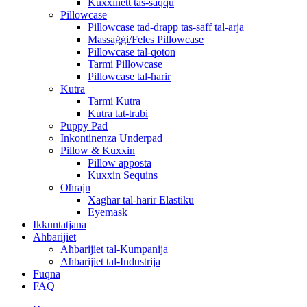
Kuxxinett tas-saqqu
Pillowcase
Pillowcase tad-drapp tas-saff tal-arja
Massaġġi/Feles Pillowcase
Pillowcase tal-qoton
Tarmi Pillowcase
Pillowcase tal-ħarir
Kutra
Tarmi Kutra
Kutra tat-trabi
Puppy Pad
Inkontinenza Underpad
Pillow & Kuxxin
Pillow apposta
Kuxxin Sequins
Oħrajn
Xagħar tal-ħarir Elastiku
Eyemask
Ikkuntatjana
Aħbarijiet
Aħbarijiet tal-Kumpanija
Aħbarijiet tal-Industrija
Fuqna
FAQ