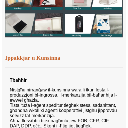
Ippakkjar u Kunsinna
Tbaħħir
Nistgħu nirranġaw il-kunsinna wara li tkun lesta l-
produzzjoni bl-ingrossa, il-merkanzija bil-baħar hija l-
ewwel għażla.
Tista 'tuża l-aġent speditur tiegħek stess, sadanittant,
għandna wkoll xi aġenti kooperattivi jistgħu jipprovdu
servizz tal-merkanzija.
Aħna flessibbli biex nagħmlu jew FOB, CFR, CIF,
DAP, DDP, eċċ., Skont il-ħtiġijiet tiegħek.